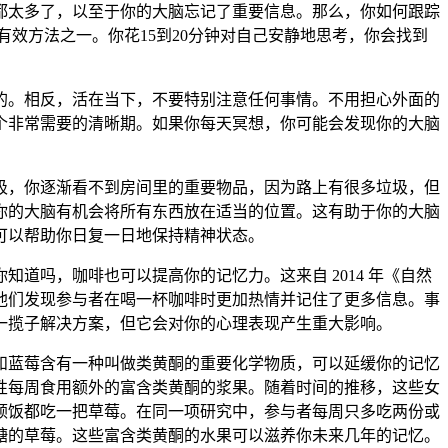
都太多了，以至于你的大脑忘记了重要信息。那么，你如何跟踪
有效方法之一。你花15到20分钟对自己安静地思考，你会找到
的。相反，活在当下，不要特别注意任何事情。不用担心外面的
个非常需要的清晰期。如果你每天冥想，你可能会发现你的大脑
圾，你逐渐看不到房间里的重要物品，因为路上有很多垃圾，但
你的大脑有机会将所有东西放在适当的位置。这有助于你的大脑
可以帮助你日复一日地保持精神状态。
道吗，咖啡也可以提高你的记忆力。这来自 2014 年《自然
他们发现参与者在喝一杯咖啡时更加热情并记住了更多信息。事
一揽子解决方案，但它会对你的心理表现产生重大影响。
和
蓝莓
含有一种叫做类黄酮的重要化学物质，可以延缓你的记忆
性每周食用额外的富含类黄酮的浆果。随着时间的推移，这些女
顿饭都吃一把草莓。在同一项研究中，参与者每周只多吃两份或
糖的草莓。这些富含类黄酮的水果可以滋养你未来几年的记忆。