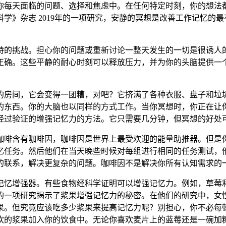
你每天面临的问题、选择和焦虑中。在任何特定时刻，你的想法
》杂志 2019年的一项研究，安静的冥想是改善工作记忆的最
。
特的挑战。担心你的问题或重新讨论一整天发生的一切是很诱人
正确。这些平静的耐心时刻可以释放压力，并为你的头脑提供一
的房间，它会变得一团糟，对吧？它挤满了各种衣服、盘子和垃
的东西。你的大脑也以同样的方式工作。当你冥想时，你正在让
经过验证的增强记忆力的方法。它只需要几分钟，但冥想的好处
咖啡含有
咖啡因
，咖啡因是世界上最受欢迎的能量助推器。但是你知
忆任务。然后他们在当天晚些时候对每组进行相同的任务测试，
的联系，解决更复杂的问题。咖啡因不是解决你所有认知需求的
记忆增强器。有些食物经科学证明可以增强记忆力。例如，草莓
的一项研究揭示了浆果增强记忆力的秘密。在他们的研究中，女
果。但究竟应该吃多少浆果来提高记忆力呢？别担心，你不必每
欢的浆果加入你的饮食中。无论你喜欢麦片上的蓝莓还是一碗加