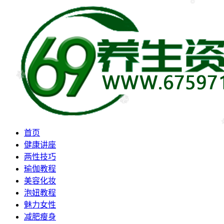
首页
健康讲座
两性技巧
瑜伽教程
美容化妆
泡妞教程
魅力女性
减肥瘦身