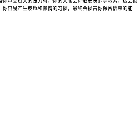
当你承受过大的压力时，你的大脑会释放
皮质醇
等激素，这会损
。你容易产生疲惫和懒惰的习惯，最终会损害你保留信息的能