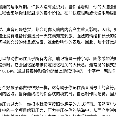
健康的睡眠周期。许多人没有意识到，当你睡着时，你的大脑会
过程会影响你睡眠周期的每个阶段。在非快速眼动或快速眼动周
觉、声音还是感觉，都会对你大脑的内容产生重大影响。因此，
脑还没有准备好迎接另一天充满知觉刺激、强烈的情绪和长长的
有得到充分的休息或准备，这会影响你的表现。因此，睡个好觉
可以帮助你记住几乎所有内容。助记符是一种字母、图像或想法
时，它会回忆起与该特定记忆相关的大概念。最常见的模式是一个单
 G. Biv。通过将每种颜色分配给此助记词中的一个字母，帮
每个好孩子都做得很好一样，这有助于你记住高音谱号上的音符
同的区域。当你最终找到你喜欢的模式时，自己制作助记符，因
你压力过大时，你根本就没有按照你想要的方式行事。虽然有些
作中的一个项目感到压力，压力会压在你的脑海中，从而产生诸