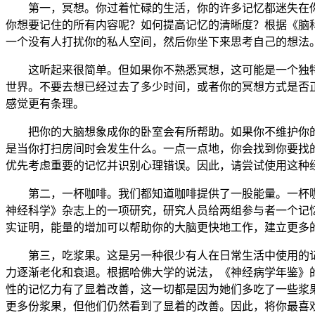
第一，冥想。你过着忙碌的生活，你的许多记忆都迷失在
你想要记住的所有内容呢？如何提高记忆的清晰度？根据《脑科学
一个没有人打扰你的私人空间，然后你坐下来思考自己的想法
这听起来很简单。但如果你不熟悉冥想，这可能是一个独
世界。不要去想已经过去了多少时间，或者你的冥想方式是否
感觉更有条理。
把你的大脑想象成你的卧室会有所帮助。如果你不维护你
是当你打扫房间时会发生什么。一点一点地，你会找到你要找
优先考虑重要的记忆并识别心理错误。因此，请尝试使用这种
第二，一杯咖啡。我们都知道咖啡提供了一股能量。一杯
神经科学》杂志上的一项研究，研究人员给两组参与者一个记
实证明，能量的增加可以帮助你的大脑更快地工作，建立更多
第三，吃浆果。这是另一种很少有人在日常生活中使用的
力逐渐老化和衰退。根据
哈佛大学
的说法，《神经病学年鉴》
性的记忆力有了显着改善，这一切都是因为她们多吃了一些浆
更多份浆果，但他们仍然看到了显着的改善。因此，将你最喜