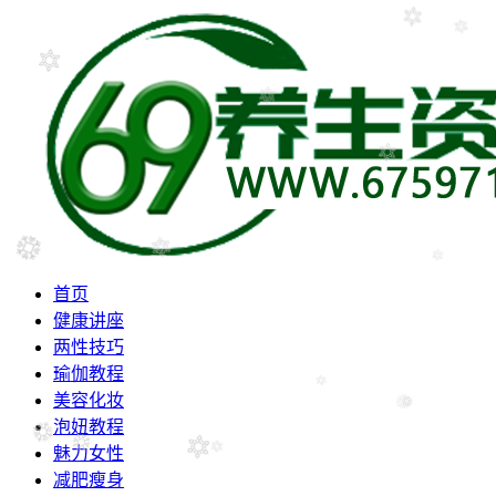
首页
健康讲座
两性技巧
瑜伽教程
美容化妆
泡妞教程
魅力女性
减肥瘦身