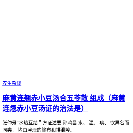
养生杂谈
麻黄连翘赤小豆汤合五苓散 组成（麻黄
连翘赤小豆汤证的治法是）
张仲景“水热互结＂方证述要 孙鸿昌 水、 湿、 痰、 饮异名而
同类， 均由津液的输布和排泄障...