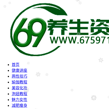
首页
健康讲座
两性技巧
瑜伽教程
美容化妆
泡妞教程
魅力女性
减肥瘦身