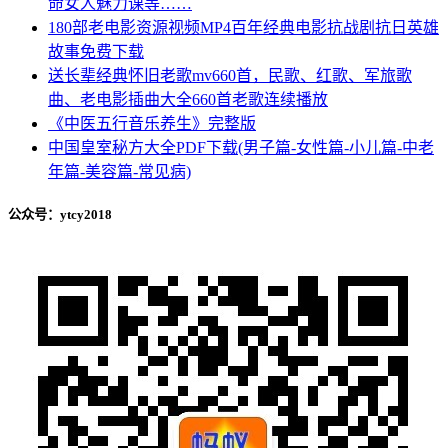
命女人魅力课等……
180部老电影资源视频MP4百年经典电影抗战剧抗日英雄
故事免费下载
送长辈经典怀旧老歌mv660首，民歌、红歌、军旅歌
曲、老电影插曲大全660首老歌连续播放
《中医五行音乐养生》完整版
中国皇室秘方大全PDF下载(男子篇-女性篇-小儿篇-中老
年篇-美容篇-常见病)
公众号：ytcy2018