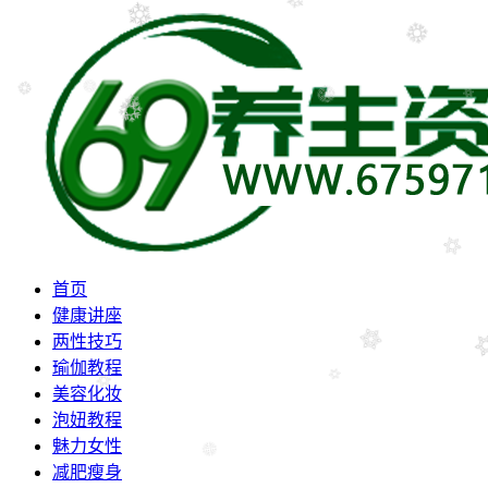
首页
健康讲座
两性技巧
瑜伽教程
美容化妆
泡妞教程
魅力女性
减肥瘦身