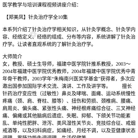
医学教学与培训课程视频讲座介绍：
【郑美凤】针灸治疗学全10集
本系列介绍了针灸治疗学相关知识，从针灸学概念、针灸学内
容、经络定义、经络的组成、分布等内容，系统讲解了针灸治
疗学。让读者直观系统的了解针灸治疗学。
大师简介
女，教授、硕士生导师，福建中医学院针推系教授，2003～
2004年福建中医学院优秀教师，2004年福建中医学院优秀中青
年骨干教师，2003学年“朱梅南兴医奖学基金”获得者，多次应
邀出国参加国际学术交流、演讲、工作及讲学等。 擅长
针药治疗变应性（过敏性）鼻炎及哮喘、面瘫、运动系统慢性
疼痛（颈、肩、脊柱、膝等）、扭伤和劳损、颈椎病、腰痛、
肩周炎、偏头痛、紧张性头痛、神经根疼痛综合征、三叉神经
痛、偏瘫或其他脑病后遗症、失眠、抑郁、下颌关节功能紊
乱、单纯性肥胖、泄泻、类风湿性关节炎、竞技综合征、戒烟
戒酒等，以及妇科病症，如痛经、月经不调，以及亚健康状态
调理、胃肠功能失调调理、生活保健等。