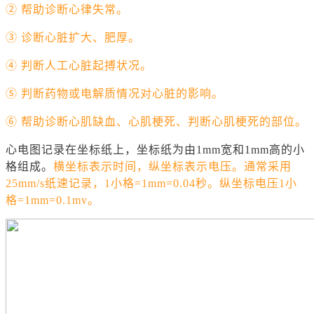
② 帮助诊断
心律失常
。
③ 诊断
心脏扩大
、肥厚。
④ 判断
人工心脏起搏
状况。
⑤ 判断药物或电解质情况对心脏的影响。
⑥ 帮助诊断
心肌缺血
、
心肌梗死
、判断心肌梗死的部位。
心电图记录在坐标纸上，坐标纸为由1mm宽和1mm高的小
格组成。
横坐标表示时间，纵坐标表示电压。通常采用
25mm/s纸速记录，1小格=1mm=0.04秒。纵坐标电压1小
格=1mm=0.1mv。