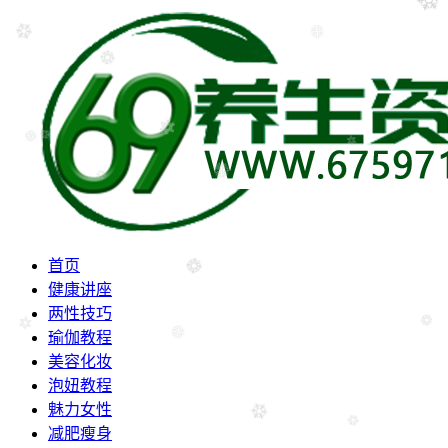
首页
健康讲座
两性技巧
瑜伽教程
美容化妆
泡妞教程
魅力女性
减肥瘦身