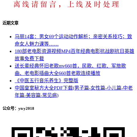
近期文章
马丽14套：男女69个运动动作解析；亲密关系技巧；致
命女人魅力课等……
180部老电影资源视频MP4百年经典电影抗战剧抗日英雄
故事免费下载
送长辈经典怀旧老歌mv660首，民歌、红歌、军旅歌
曲、老电影插曲大全660首老歌连续播放
《中医五行音乐养生》完整版
中国皇室秘方大全PDF下载(男子篇-女性篇-小儿篇-中老
年篇-美容篇-常见病)
公众号：ytcy2018