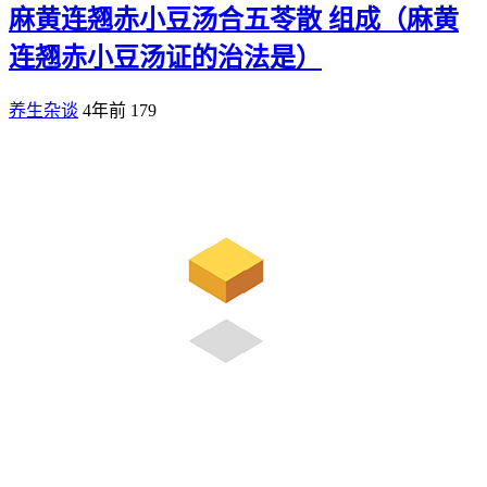
麻黄连翘赤小豆汤合五苓散 组成（麻黄
连翘赤小豆汤证的治法是）
养生杂谈
4年前
179