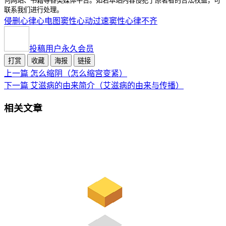
何网站、书籍等各类媒体平台。如若本站内容侵犯了原著者的合法权益，可
联系我们进行处理。
侵删
心律
心电图
窦性心动过速
窦性心律不齐
投稿用户
永久会员
打赏
收藏
海报
链接
上一篇
怎么缩阴（怎么缩宫变紧）
下一篇
艾滋病的由来简介（艾滋病的由来与传播）
相关文章