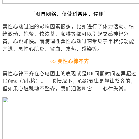
（图自网络，仅做科普用，侵删）
窦性心动过速的影响因素很多，比如进行了体力活动、情
绪激动、饱餐、饮浓茶、咖啡等都可以引起
交感神经兴
奋
，心跳加快。而病理性窦性心动过速常见于甲状腺功能
亢进、
急性心肌炎
、贫血、发热、感染等。
05 窦性心律不齐
窦性心律不齐在心电图上的表现就是RR间期时间差异超过
120ms（3小格）。一般情况下，心跳节律是规律整齐的，
但如果心脏跳动不整齐，我们通常叫它——心律失常。