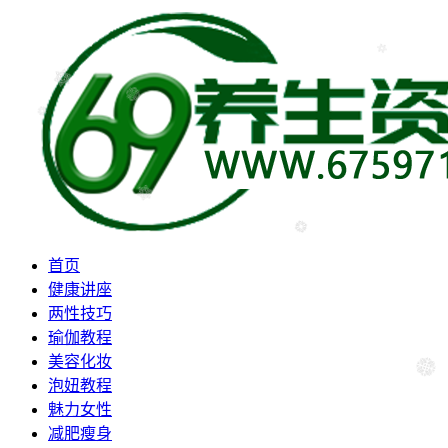
首页
健康讲座
两性技巧
瑜伽教程
美容化妆
泡妞教程
魅力女性
减肥瘦身