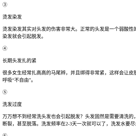
③
烫发染发
烫发染发其实对头发的伤害非常大。正常的头发是一个弱酸性
染发就会引起脱发。
④
长期头发扎的紧
很多女生经常扎高高的马尾辫，并且绑得非常紧，这样会让皮
呼吸“不自由”。
⑤
洗发过度
万万想不到经常洗头发也会引起脱发？头发固然是需要清洗的
断裂，甚至脱落。洗发频率在2-3天一次就可以了，洗发水要
⑥