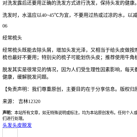
对洗发露后还要用正确的洗发方式进行洗发，保持头发的健康
洗发时，水温应以40~45℃为宜，不要用过热或过凉的水，以
06
经常梳头
经常梳头既能去除头屑，增加头发光泽，又相当于给头皮做按
梳也最好不要用；特别尖的梳子可能划伤头皮；推荐使用
牛角
脱发其实是很常见的情况，因为人们受生理性因素影响，每天
健康，缓解脱发问题。
【免责声明：我们尊重原创，主要目的在于分享信息。版权归
来源： 吉林12320
声明：
本站所有文章，如无特殊说明或标注，均为本站原创发布。任何个人
们进行处理。
头发
头皮
脱发