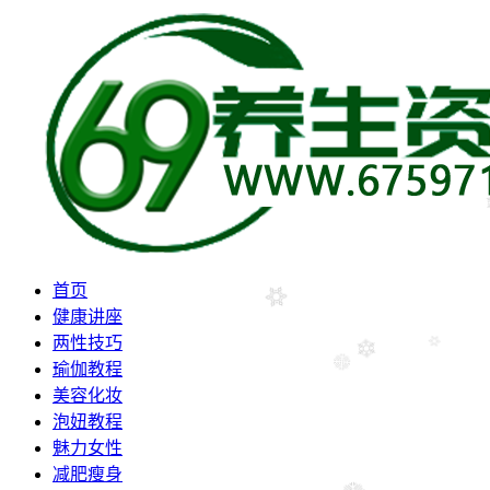
首页
健康讲座
两性技巧
瑜伽教程
美容化妆
泡妞教程
魅力女性
减肥瘦身