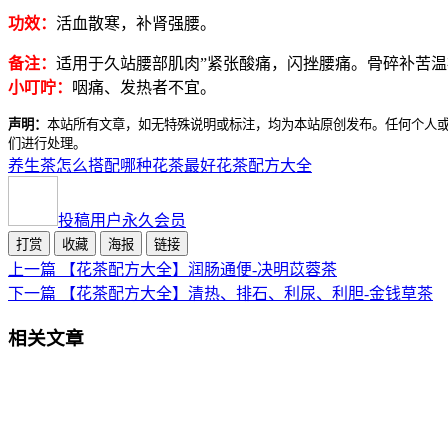
功效：
活血散寒，补肾强腰。
备注：
适用于久站腰部肌肉”紧张酸痛，闪挫腰痛。骨碎补苦
小叮咛：
咽痛、发热者不宜。
声明：
本站所有文章，如无特殊说明或标注，均为本站原创发布。任何个人
们进行处理。
养生茶怎么搭配
哪种花茶最好
花茶配方大全
投稿用户
永久会员
打赏
收藏
海报
链接
上一篇
【花茶配方大全】润肠通便-决明苡蓉茶
下一篇
【花茶配方大全】清热、排石、利尿、利胆-金钱草茶
相关文章