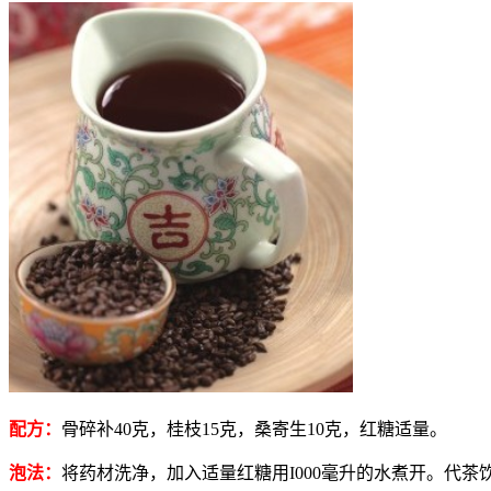
配方：
骨碎补40克，桂枝15克，桑寄生10克，红糖适量。
泡法：
将药材洗净，加入适量红糖用I000毫升的水煮开。代茶