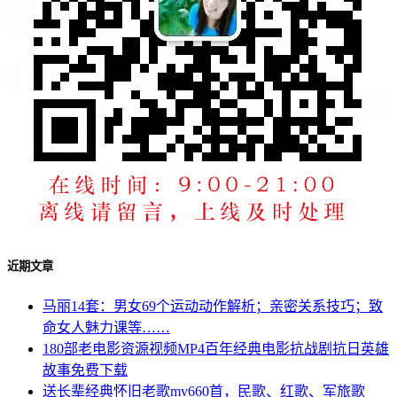
近期文章
马丽14套：男女69个运动动作解析；亲密关系技巧；致
命女人魅力课等……
180部老电影资源视频MP4百年经典电影抗战剧抗日英雄
故事免费下载
送长辈经典怀旧老歌mv660首，民歌、红歌、军旅歌