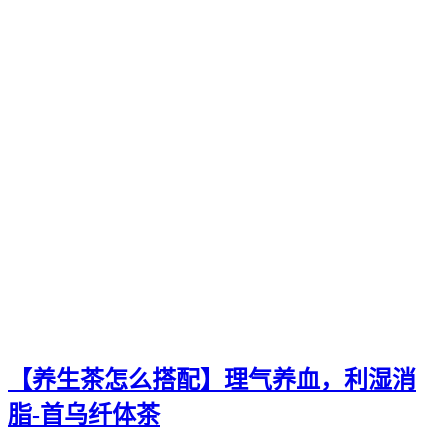
【养生茶怎么搭配】理气养血，利湿消
脂-首乌纤体茶