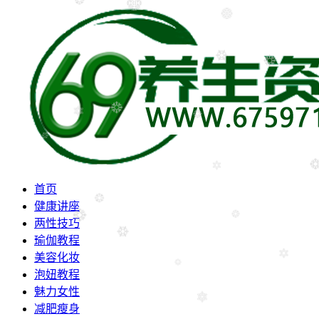
首页
健康讲座
两性技巧
瑜伽教程
美容化妆
泡妞教程
魅力女性
减肥瘦身