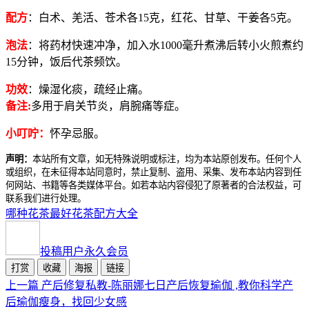
配方
：白术、羌活、苍术各15克，红花、甘草、干姜各5克。
泡法
：将药材快速冲净，加入水1000毫升煮沸后转小火煎煮约
15分钟，饭后代茶频饮。
功效
：燥湿化痰，疏经止痛。
备注:
多用于肩关节炎，肩腕痛等症。
小叮咛：
怀孕忌服。
声明：
本站所有文章，如无特殊说明或标注，均为本站原创发布。任何个人
或组织，在未征得本站同意时，禁止复制、盗用、采集、发布本站内容到任
何网站、书籍等各类媒体平台。如若本站内容侵犯了原著者的合法权益，可
联系我们进行处理。
哪种花茶最好
花茶配方大全
投稿用户
永久会员
打赏
收藏
海报
链接
上一篇
产后修复私教-陈丽娜七日产后恢复瑜伽 ,教你科学产
后瑜伽瘦身，找回少女感