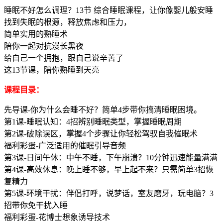
睡眠不好怎么调理？13节 综合睡眠课程，让你像婴儿般安睡
找到失眠的根源，释放焦虑和压力，
简单实用的熟睡术
陪你一起对抗漫长黑夜
给自己一个拥抱，跟自己说辛苦了
这13节课，陪你熟睡到天亮
课程目录：
先导课-你为什么会睡不好？简单4步带你搞清睡眠困境。
第1课-睡眠认知：4招辨别睡眠类型，掌握睡眠周期
第2课-破除误区，掌握4个步骤让你轻松驾驭自我催眠术
福利彩蛋-广泛适用的催眠引导音频
第3课-日间午休：中午不睡，下午崩溃？10分钟迅速能量满满
第4课-高效休息：晚上睡不够，早上起不来？只需简单3招恢
复精力
第5课-环境干扰：伴侣打呼，说梦话，室友磨牙，玩电脑？3
招带你免干扰入睡
福利彩蛋-花博士想象诱导技术