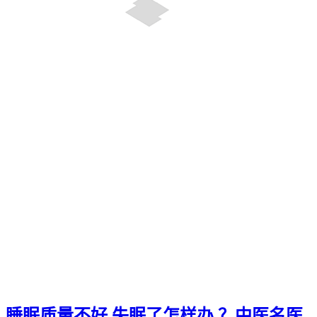
睡眠质量不好 失眠了怎样办 ？中医名医