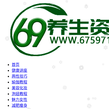
首页
健康讲座
两性技巧
瑜伽教程
美容化妆
泡妞教程
魅力女性
减肥瘦身