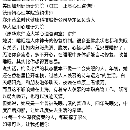
美国加州健康研究院（CIH）·正念心理咨询师
德瑞姆心理学院签约讲师
郑州黄金时代健康科技股份公司华东区负责人
华大应用心理研究院
（原华东师范大学心理咨询室）讲师
她说：睡眠是人体神奇的修复机制。很多亚健康状态都和失眠
有关系，比如内分泌失调、脱发，心慌心悸。但只要睡好了，
无论你多疲惫，多不开心，在睡眠中身体都能自动修复。改善
睡眠，其实比你想得要容易。
说实话，梅朵老师的状态根本不像一个会失眠的人。年初，她
还在香格里拉开客栈，过着人人羡慕的诗与远方”的生活。白
天嗮阳光，和朋友泡茶聊天，夜晚在草原上看银河。
而且这不影响她在上海，有着令人羡慕的本职高管工作，既可
以朝九晚五，也可以浪迹天涯。
但她说，她只是一个曾被失眠击溃的普通人。四年失眠史，中
度产后抑郁，让她几度失去生活的希望。
03 每一个在深夜痛哭的人，都硬撑了很久
如果可以，让我抱抱你