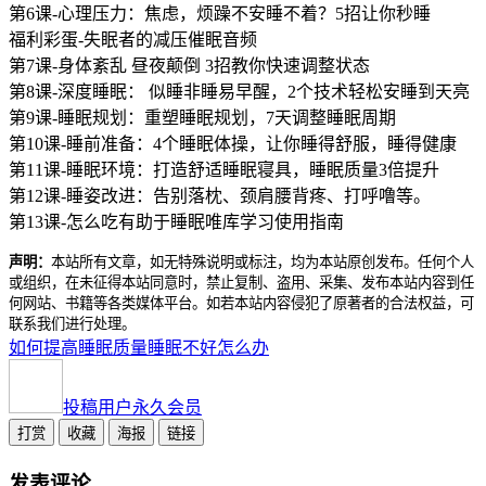
第6课-心理压力：焦虑，烦躁不安睡不着？5招让你秒睡
福利彩蛋-失眠者的减压催眠音频
第7课-身体紊乱 昼夜颠倒 3招教你快速调整状态
第8课-深度睡眠： 似睡非睡易早醒，2个技术轻松安睡到天亮
第9课-睡眠规划：重塑睡眠规划，7天调整睡眠周期
第10课-睡前准备：4个睡眠体操，让你睡得舒服，睡得健康
第11课-睡眠环境：打造舒适睡眠寝具，睡眠质量3倍提升
第12课-睡姿改进：告别落枕、颈肩腰背疼、打呼噜等。
第13课-怎么吃有助于睡眠唯库学习使用指南
声明：
本站所有文章，如无特殊说明或标注，均为本站原创发布。任何个人
或组织，在未征得本站同意时，禁止复制、盗用、采集、发布本站内容到任
何网站、书籍等各类媒体平台。如若本站内容侵犯了原著者的合法权益，可
联系我们进行处理。
如何提高睡眠质量
睡眠不好怎么办
投稿用户
永久会员
打赏
收藏
海报
链接
发表评论