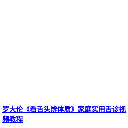
罗大伦《看舌头辨体质》家庭实用舌诊视
频教程