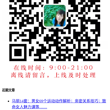
近期文章
马丽14套：男女69个运动动作解析；亲密关系技巧；致
命女人魅力课等……