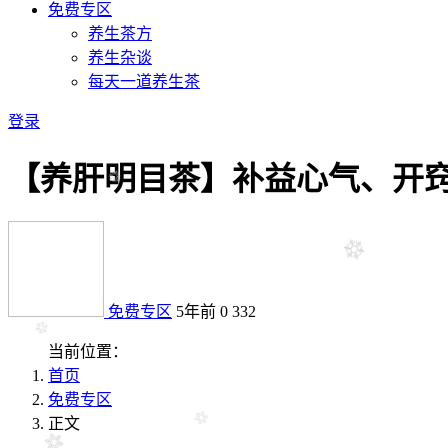
免费专区
养生茶方
养生杂谈
每天一道养生茶
登录
【养肝明目茶】补益心气、开窍
免费专区
5年前
0
332
当前位置：
首页
免费专区
正文