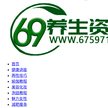
首页
健康讲座
两性技巧
瑜伽教程
美容化妆
泡妞教程
魅力女性
减肥瘦身