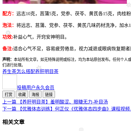
配方：
远志10克，莒蒲5克，党参、茯苓、黄芪各15克，肉桂粉1
泡法：
将远志、莒蒲、党参、茯苓、黄芪几味药材洗净，加水10
功效:
补益心气，开窍安神明目。
备注:
适合心气不足，容易疲劳倦怠，视力减退或眼病恢复期者
声明：
本站所有文章，如无特殊说明或标注，均为本站原创发布。任何个人
们进行处理。
养生茶怎么搭配
养肝明目茶
投稿用户
永久会员
打赏
收藏
海报
链接
上一篇
【养肝明目茶】羞明酸涩、眼睫无力-补目汤
下一篇
【优雅体态训练】何芷仪《优雅体态四步曲》课程视频
相关文章