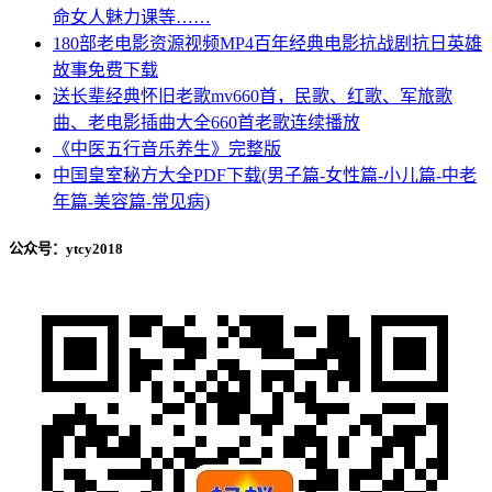
命女人魅力课等……
180部老电影资源视频MP4百年经典电影抗战剧抗日英雄
故事免费下载
送长辈经典怀旧老歌mv660首，民歌、红歌、军旅歌
曲、老电影插曲大全660首老歌连续播放
《中医五行音乐养生》完整版
中国皇室秘方大全PDF下载(男子篇-女性篇-小儿篇-中老
年篇-美容篇-常见病)
公众号：ytcy2018