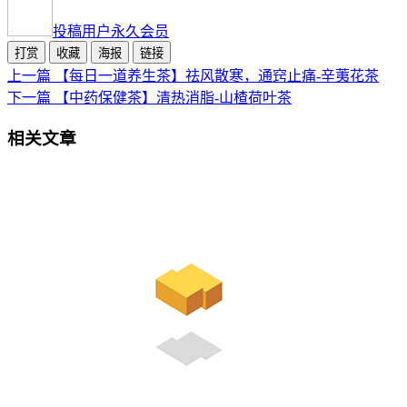
投稿用户
永久会员
打赏
收藏
海报
链接
上一篇
【每日一道养生茶】祛风散寒，通窍止痛-辛荑花茶
下一篇
【中药保健茶】清热消脂-山楂荷叶茶
相关文章