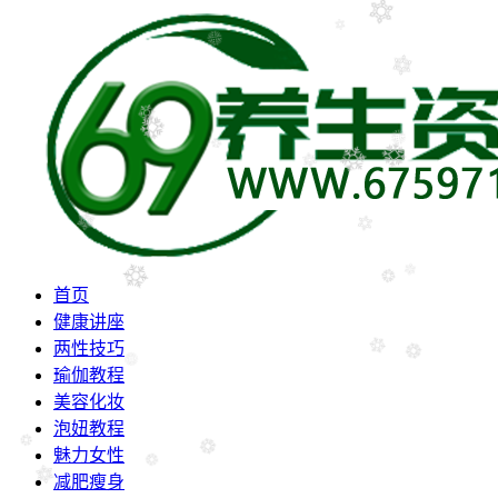
首页
健康讲座
两性技巧
瑜伽教程
美容化妆
泡妞教程
魅力女性
减肥瘦身