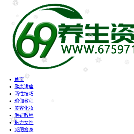
首页
健康讲座
两性技巧
瑜伽教程
美容化妆
泡妞教程
魅力女性
减肥瘦身