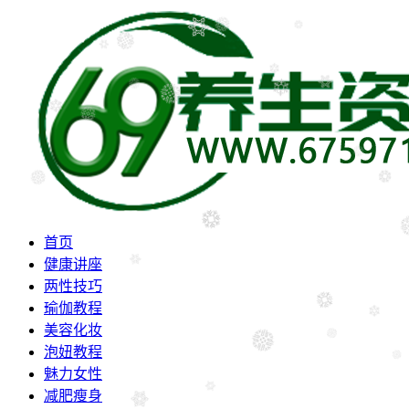
首页
健康讲座
两性技巧
瑜伽教程
美容化妆
泡妞教程
魅力女性
减肥瘦身