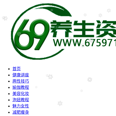
首页
健康讲座
两性技巧
瑜伽教程
美容化妆
泡妞教程
魅力女性
减肥瘦身