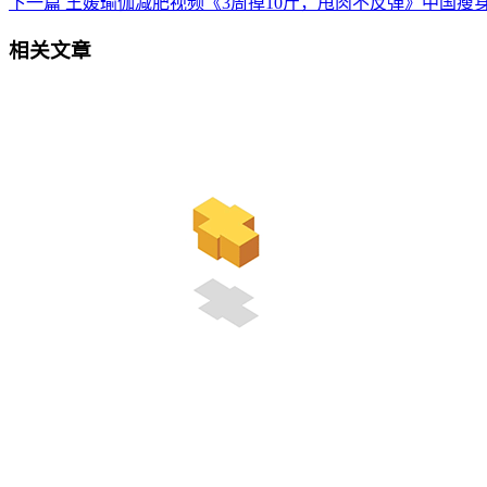
下一篇
王媛瑜伽减肥视频《3周掉10斤，甩肉不反弹》中国瘦
相关文章