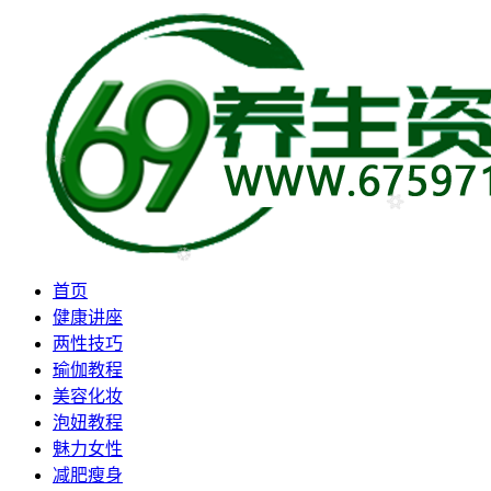
首页
健康讲座
两性技巧
瑜伽教程
美容化妆
泡妞教程
魅力女性
减肥瘦身