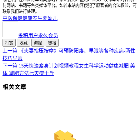
何网站、书籍等各类媒体平台。如若本站内容侵犯了原著者的合法权益，可
联系我们进行处理。
中医
保健
健康
养生
婴幼儿
投稿用户
永久会员
打赏
收藏
海报
链接
上一篇
《夫妻指压按摩》可预防阳痿、早泄等各种疾病-两性
技巧导师
下一篇
15天快速瘦身计划视频教程女生科学运动健康减肥 美
体-减肥方法七天瘦十斤
相关文章