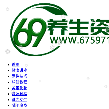
首页
健康讲座
两性技巧
瑜伽教程
美容化妆
泡妞教程
魅力女性
减肥瘦身