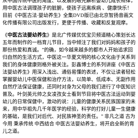
从中国传统中医的角度、以发展的眼光解析婴幼儿成长规律，
用中医古法调理孩子的脏腑，使孩子远离疾病 、健康快乐！
目前《中医古法·婴幼养生》全集DVD版已由北京智扬音画文
化传播有限公司出版发行，更便于传播、收藏和反复观摩。
《
中医古法婴幼养生
》是北广传媒优优宝贝频道精心策划长达
五年而制作的一档育儿节目，当中倾注了我们对妈妈和孩子的
那份热爱和真诚。”的确，如今越来越多的都市人开始追求回
归自然的生活方式，中医这一华夏文明的核心文化由于关系到
我们的身体健康则格外被关注。彭鑫博士的系列讲座《中医古
法婴幼养生》用深入浅出、通俗易懂的表述，不仅让读者轻松
掌握婴幼儿中医保健和治疗方法，以简单、低成本、无副作用
自然疗法保证健康，还同时对身为父母的我们进行了中医知识
普及。叶剑英元帅之女凌孜女士看到节目将中医古法运动到婴
幼儿的日常保健中，激动的说：儿童的健康关系民族国家的未
来，用中华祖先几千年医学的经验，科学的打好儿童一生健康
的基础，是我们对后代、对民族神圣的责任。” 非凡之道 古为
今用 秉承传统 中西结合 中医古法婴幼养生，将开启全新的育
儿之道。