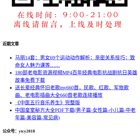
近期文章
马丽14套：男女69个运动动作解析；亲密关系技巧；致
命女人魅力课等……
180部老电影资源视频MP4百年经典电影抗战剧抗日英雄
故事免费下载
送长辈经典怀旧老歌mv660首，民歌、红歌、军旅歌
曲、老电影插曲大全660首老歌连续播放
《中医五行音乐养生》完整版
中国皇室秘方大全PDF下载(男子篇-女性篇-小儿篇-中老
年篇-美容篇-常见病)
公众号：ytcy2018