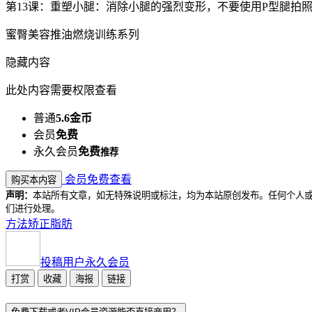
第13课：重塑小腿：消除小腿的强烈变形，不要使用P型腿拍
蜜臀美容推油燃烧训练系列
隐藏内容
此处内容需要权限查看
普通
5.6金币
会员
免费
永久会员
免费
推荐
会员免费查看
购买本内容
声明：
本站所有文章，如无特殊说明或标注，均为本站原创发布。任何个人
们进行处理。
方法
矫正
脂肪
投稿用户
永久会员
打赏
收藏
海报
链接