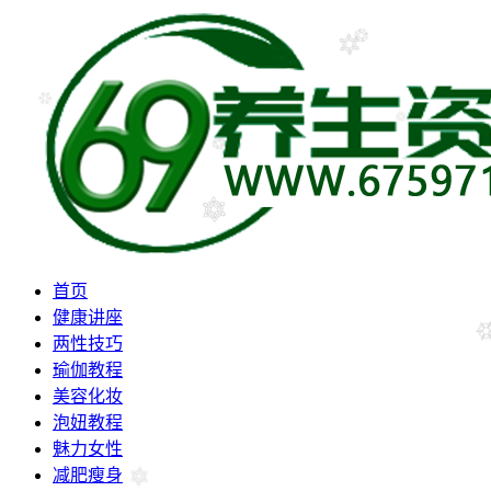
首页
健康讲座
两性技巧
瑜伽教程
美容化妆
泡妞教程
魅力女性
减肥瘦身