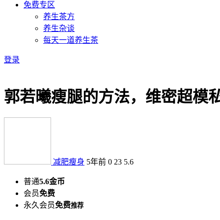
免费专区
养生茶方
养生杂谈
每天一道养生茶
登录
郭若曦瘦腿的方法，维密超模私
减肥瘦身
5年前
0
23
5.6
普通
5.6金币
会员
免费
永久会员
免费
推荐