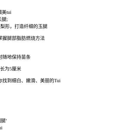
tui
腿;
别梨形，打造纤细的玉腿
掌握腿部脂肪燃烧方法
时随地保持苗条
长为5厘米
找到细白、嫩滑、美丽的Tui
腿‘
i