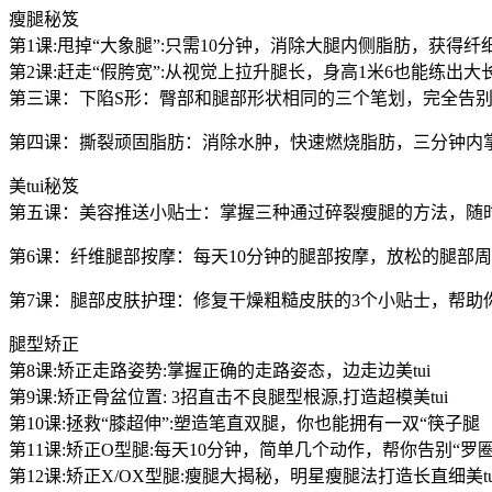
瘦腿秘笈
第1课:甩掉“大象腿”:只需10分钟，消除大腿内侧脂肪，获得纤细美
第2课:赶走“假胯宽”:从视觉上拉升腿长，身高1米6也能练出大长
第三课：下陷S形：臀部和腿部形状相同的三个笔划，完全告
第四课：撕裂顽固脂肪：消除水肿，快速燃烧脂肪，三分钟内
美tui秘笈
第五课：美容推送小贴士：掌握三种通过碎裂瘦腿的方法，随
第6课：纤维腿部按摩：每天10分钟的腿部按摩，放松的腿部周
第7课：腿部皮肤护理：修复干燥粗糙皮肤的3个小贴士，帮助你
腿型矫正
第8课:矫正走路姿势:掌握正确的走路姿态，边走边美tui
第9课:矫正骨盆位置: 3招直击不良腿型根源,打造超模美tui
第10课:拯救“膝超伸”:塑造笔直双腿，你也能拥有一双“筷子腿
第11课:矫正O型腿:每天10分钟，简单几个动作，帮你告别“罗圈
第12课:矫正X/OX型腿:瘦腿大揭秘，明星瘦腿法打造长直细美tu