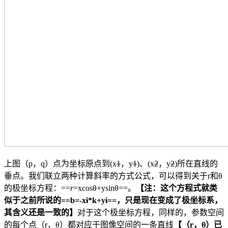
上图（p，q）点为坐标原点到(x
1
，y
1
)、(x
2
，y
2
)所在直线的
垂点。我们联立两种计算斜率的方式公式，可以得到关于r和θ
的
极坐标方程
：==
r
=xcosθ+ysinθ==。
【注：这个方程式就类
似于之前所说的==b=-x
i
*k+y
i
==，只是现在变成了极坐标系，
其含义还是一致的】
对于这个极坐标方程，同样的，参数空间
的每个点（r，θ）都对应于图像空间的一条直线
【（r，θ）已