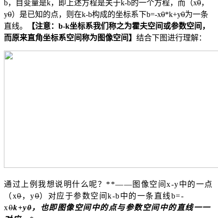
b，
自变量
是k，即上述方程是关于k-b的一个方程，而（x
0
，
y
0
）是已知的点，则在k-b构成的坐标系下b=-x
0
*k+y
0
为一条
直线。
【注意：b-k坐标系我们称之为霍夫空间或参数空间，
而原来
直角坐标系
空间称为图像空间】
结合下图进行理解：
通过上例我想说明什么呢？**——图像空间x-y中的一点
（x
0
，y
0
）对应于参数空间k-b中的一条直线b=-
x
0
k+y
0
，也即图像空间中的点与参数空间中的直线一一