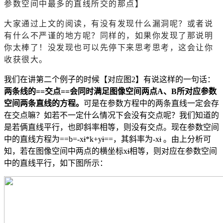
参数空间中最多的直线所交的那点】
大家通过上文的阅读，有没有发现什么漏洞呢？或者说
有什么不严谨的地方呢？同样的，如果你发现了那说明
你太棒了！没发现也可以先停下来思考思考，这会让你
收获很大。
我们在讲第二个例子的时候【对应图2】有说这样的一句话：
两条线的==交点==会同时满足图像空间两点A、B所对应参数
空间两条直线的方程。
可是在
参数方程
中的两条直线一定会存
在交点嘛？如若不一定什么情况下会没有交点呢？我们知道的
是若俩直线平行，也即斜率相等，则没有交点。现在参数空间
中的直线方程为==b=-x
i
*k+y
i
==，其斜率为-x
i
。由上分析可
知，若在图像空间中两点的横坐标x
i
相等，则对应在参数空间
中的直线平行，如下图所示：