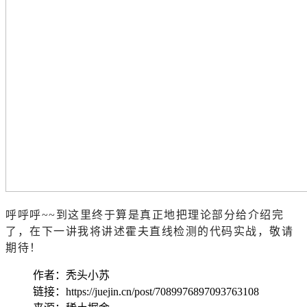
呼呼呼~~到这里终于算是真正地把理论部分给介绍完
了，在下一讲我将讲述霍夫直线检测的代码实战，敬请
期待！
作者：秃头小苏
链接：https://juejin.cn/post/7089976897093763108