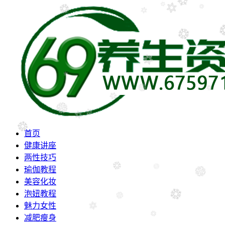
首页
健康讲座
两性技巧
瑜伽教程
美容化妆
泡妞教程
魅力女性
减肥瘦身