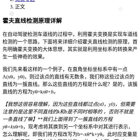
正文
霍夫直线检测原理详解
在自动驾驶检测车道线的过程中，利用霍夫变换是实现车道线
检测的一个思路，下面将来详细介绍霍夫直线检测的原理，首
先明确霍夫变换的大体思想，其实就是利用
坐标系
的转换来产
生一些神奇的效果。
我们先来看这样的一个例子，在
直角坐标
坐标系中有一点
A(x
0
，y
0
)，则过该点的直线有无数条，我们称这些过该点的
直线为一簇直线。那么这些直线的方程是什么呢？是的，该簇
直线的方程为y
0
=k
x
0
+b。
【我想这很容易理解，因为这些直线都过点(x0，y0)，但需要
注意的是这里不同直线的k和b是不同时相等的 ，否则不就是
一条直线了嘛】**我们上面得到了一簇直线的方程
y
0
=k
x
0
+b，现考虑将其换到另一个坐标系中对其进行表示，
怎么理解呢，即我们将方程改写为b=-x
0
*k+y
0
。此时应变量是