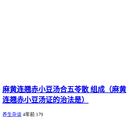
麻黄连翘赤小豆汤合五苓散 组成（麻黄
连翘赤小豆汤证的治法是）
养生杂谈
4年前
179