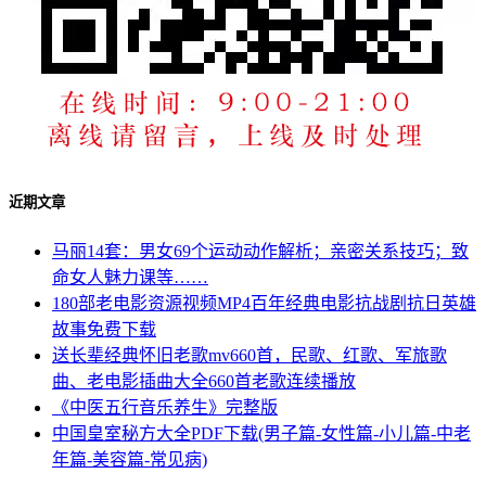
近期文章
马丽14套：男女69个运动动作解析；亲密关系技巧；致
命女人魅力课等……
180部老电影资源视频MP4百年经典电影抗战剧抗日英雄
故事免费下载
送长辈经典怀旧老歌mv660首，民歌、红歌、军旅歌
曲、老电影插曲大全660首老歌连续播放
《中医五行音乐养生》完整版
中国皇室秘方大全PDF下载(男子篇-女性篇-小儿篇-中老
年篇-美容篇-常见病)