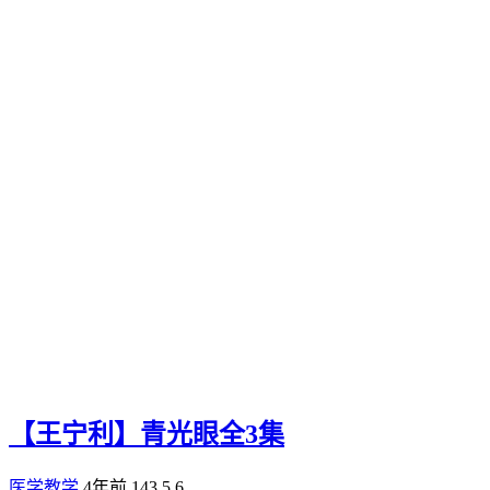
【王宁利】青光眼全3集
医学教学
4年前
143
5.6