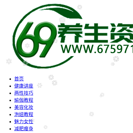
首页
健康讲座
两性技巧
瑜伽教程
美容化妆
泡妞教程
魅力女性
减肥瘦身