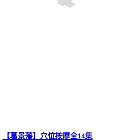
【葛景藩】穴位按摩全14集