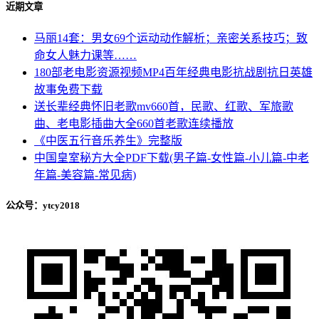
近期文章
马丽14套：男女69个运动动作解析；亲密关系技巧；致
命女人魅力课等……
180部老电影资源视频MP4百年经典电影抗战剧抗日英雄
故事免费下载
送长辈经典怀旧老歌mv660首，民歌、红歌、军旅歌
曲、老电影插曲大全660首老歌连续播放
《中医五行音乐养生》完整版
中国皇室秘方大全PDF下载(男子篇-女性篇-小儿篇-中老
年篇-美容篇-常见病)
公众号：ytcy2018