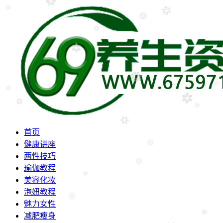
首页
健康讲座
两性技巧
瑜伽教程
美容化妆
泡妞教程
魅力女性
减肥瘦身