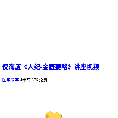
倪海厦《人纪-金匮要略》讲座视频
医学教学
4年前
376
免费