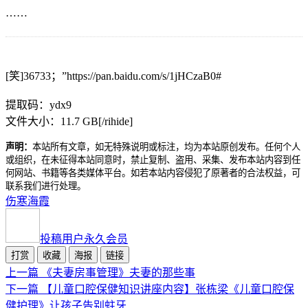
……
[笑]36733；”https://pan.baidu.com/s/1jHCzaB0#
提取码：ydx9
文件大小：11.7 GB[/rihide]
声明：
本站所有文章，如无特殊说明或标注，均为本站原创发布。任何个人
或组织，在未征得本站同意时，禁止复制、盗用、采集、发布本站内容到任
何网站、书籍等各类媒体平台。如若本站内容侵犯了原著者的合法权益，可
联系我们进行处理。
伤寒
海霞
投稿用户
永久会员
打赏
收藏
海报
链接
上一篇
《夫妻房事管理》夫妻的那些事
下一篇
【儿童口腔保健知识讲座内容】张栋梁《儿童口腔保
健护理》让孩子告别蛀牙