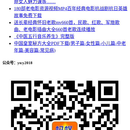
命女人魅力课等……
180部老电影资源视频MP4百年经典电影抗战剧抗日英雄
故事免费下载
送长辈经典怀旧老歌mv660首，民歌、红歌、军旅歌
曲、老电影插曲大全660首老歌连续播放
《中医五行音乐养生》完整版
中国皇室秘方大全PDF下载(男子篇-女性篇-小儿篇-中老
年篇-美容篇-常见病)
公众号：ytcy2018