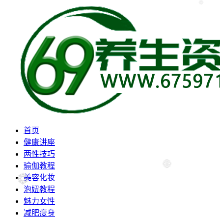
首页
健康讲座
两性技巧
瑜伽教程
美容化妆
泡妞教程
魅力女性
减肥瘦身