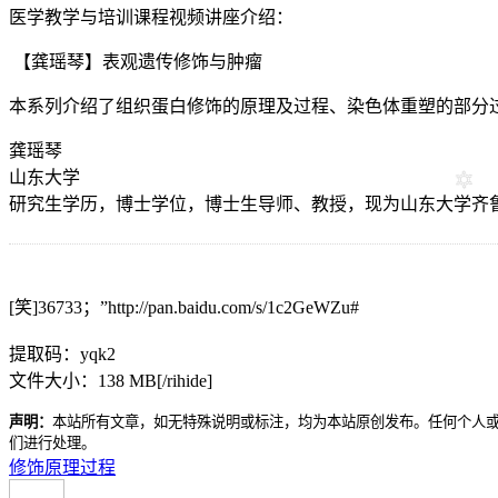
医学教学与培训课程视频讲座介绍：
【龚瑶琴】表观遗传修饰与肿瘤
本系列介绍了组织蛋白修饰的原理及过程、染色体重塑的部分
龚瑶琴
山东大学
研究生学历，博士学位，博士生导师、教授，现为山东大学齐
[笑]36733；”http://pan.baidu.com/s/1c2GeWZu#
提取码：yqk2
文件大小：138 MB[/rihide]
声明：
本站所有文章，如无特殊说明或标注，均为本站原创发布。任何个人
们进行处理。
修饰
原理
过程