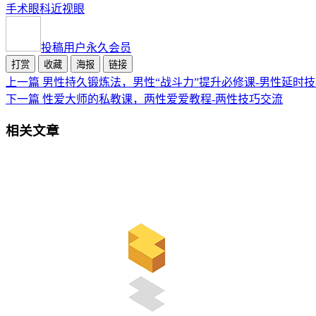
手术
眼科
近视眼
投稿用户
永久会员
打赏
收藏
海报
链接
上一篇
男性持久锻炼法，男性“战斗力”提升必修课-男性延时
下一篇
性爱大师的私教课，两性爱爱教程-两性技巧交流
相关文章