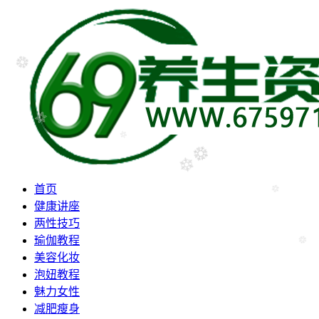
首页
健康讲座
两性技巧
瑜伽教程
美容化妆
泡妞教程
魅力女性
减肥瘦身