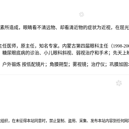
因素所造成，眼睛看不清远物、却看清近物的症状为近视，在屈
医师，原主任，知名专家。内蒙古第四届眼科主任（1998-200
、糖尿眼底病的诊治、小儿眼科斜视、弱视治疗和手术；先天上
、次；户外锻炼 按低配镜片；角膜朔型；雾视镜；治疗仪；巩膜加
或组织，在未征得本站同意时，禁止复制、盗用、采集、发布本站内容到任何网