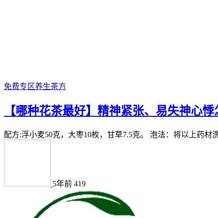
免费专区
养生茶方
【哪种花茶最好】精神紧张、易失神心悸
配方:浮小麦50克，大枣10枚，甘草7.5克。 泡法：将以上药材
5年前
419