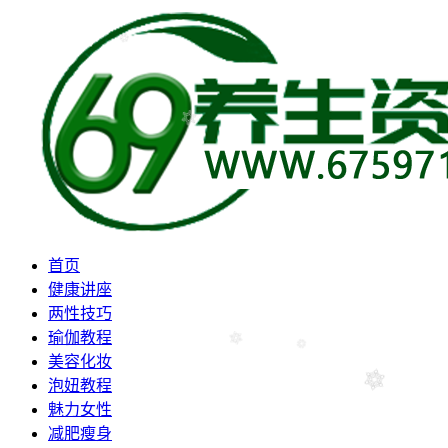
首页
健康讲座
两性技巧
瑜伽教程
美容化妆
泡妞教程
魅力女性
减肥瘦身