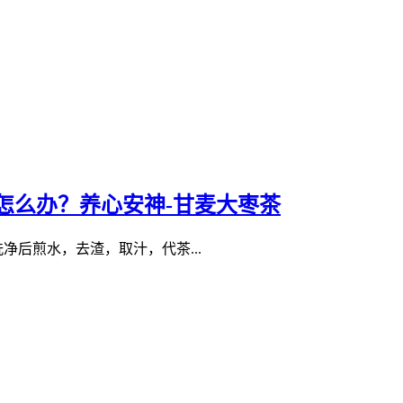
怎么办？养心安神-甘麦大枣茶
洗净后煎水，去渣，取汁，代茶...