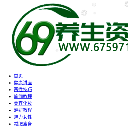
首页
健康讲座
两性技巧
瑜伽教程
美容化妆
泡妞教程
魅力女性
减肥瘦身