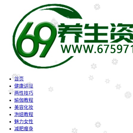
首页
健康讲座
两性技巧
瑜伽教程
美容化妆
泡妞教程
魅力女性
减肥瘦身