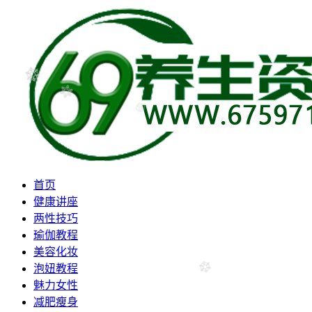
首页
健康讲座
两性技巧
瑜伽教程
美容化妆
泡妞教程
魅力女性
减肥瘦身